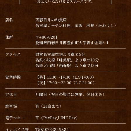
お伝えいただけるとスムーズです。
店名
西春日井の和食店
名古屋コーチン料理 釜飯 河良（かわよし）
住所
〒480-0201
愛知県西春日井郡豊山町大字青山金剛6-1
アクセス
県営名古屋空港より車で5分
名鉄小牧線「味美駅」より車で10分
名鉄犬山線「西春駅」より車で13分
営業時間
【昼】11:30～14:30（L.O.14:00）
【夜】17:00～22:00（L.O.21:00）
定休日
月曜日（祝日の場合は営業、翌日休み）
駐車場
有（23台まで）
電子マネー
可（PayPay,LINE Pay）
インボイス登
T5810233849884