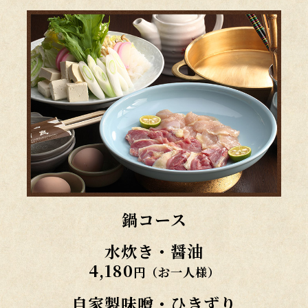
鍋コース
水炊き・醤油
4,180
円（お一人様）
自家製味噌・ひきずり