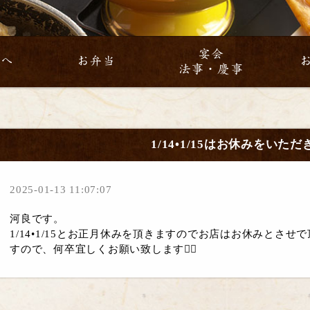
宴会
方へ
お弁当
法事・慶事
1/14•1/15はお休みをいた
2025-01-13 11:07:07
河良です。
1/14•1/15とお正月休みを頂きますのでお店はお休みとさせ
すので、
何卒宜しくお願い致します🙇‍♂️