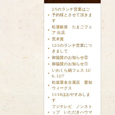
2/5のランチ営業はご
予約様とさせて頂きま
す
松屋銀座 たまごフェ
ア 出店
荒木賞
12/2のランチ営業につ
きまして
御協賛のお知らせ②
御協賛のお知らせ①
いわくら鍋フェス 12/
6, 12/7
松坂屋名古屋店 愛知
ウィークス
11/18はおやすみしま
す
フジテレビ ノンスト
ップ いただきハウマ