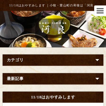
11/18はおやすみします ｜小牧・豊山町の和食は「河良」
カテゴリ
最新記事
11/18はおやすみします