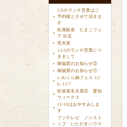
2/5のランチ営業はご
予約様とさせて頂きま
す
松屋銀座 たまごフェ
ア 出店
荒木賞
12/2のランチ営業につ
きまして
御協賛のお知らせ②
御協賛のお知らせ①
いわくら鍋フェス 12/
6, 12/7
松坂屋名古屋店 愛知
ウィークス
11/18はおやすみしま
す
フジテレビ ノンスト
ップ いただきハウマ